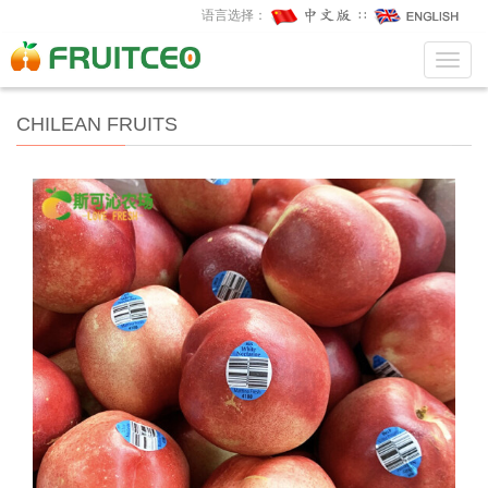
语言选择：
∷
Toggl
Toggl
navig
navig
CHILEAN FRUITS