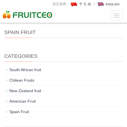
语言选择：
∷
Toggl
Toggl
navig
navig
SPAIN FRUIT
CATEGORIES
South African fruit
Chilean Fruits
New Zealand fruit
American Fruit
Spain Fruit